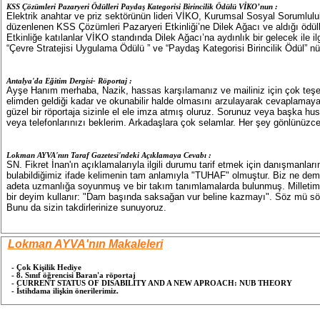
KSS Çözümleri Pazaryeri Ödülleri Paydaş Kategorisi Birincilik Ödülü VİKO’nun :
Elektrik anahtar ve priz sektörünün lideri VİKO, Kurumsal Sosyal Sorumlulu
düzenlenen KSS Çözümleri Pazaryeri Etkinliği’ne Dilek Ağacı ve aldığı ödüll
Etkinliğe katılanlar VİKO standında Dilek Ağacı’na aydınlık bir gelecek ile ilgi
“Çevre Stratejisi Uygulama Ödülü ” ve “Paydaş Kategorisi Birincilik Ödül” nü
Antalya'da Eğitim Dergisi- Röportaj :
Ayşe Hanım merhaba, Nazik, hassas karşılamanız ve mailiniz için çok teşe
elimden geldiği kadar ve okunabilir halde olmasını arzulayarak cevaplamaya
güzel bir röportaja sizinle el ele imza atmış oluruz. Sorunuz veya başka hus
veya telefonlarınızı beklerim. Arkadaşlara çok selamlar. Her şey gönlünüzce
Lokman AYVA'nın Taraf Gazetesi'n​deki Açıklamaya Cevabı :
SN. Fikret İnan'ın açıklamalarıyla ilgili durumu tarif etmek için danışmanla
bulabildiğimiz ifade kelimenin tam anlamıyla "TUHAF" olmuştur. Biz ne demişi
adeta uzmanlığa soyunmuş ve bir takım tanımlamalarda bulunmuş. Milletimi
bir deyim kullanır: "Dam başında saksağan vur beline kazmayı". Söz mü s
Bunu da sizin takdirlerinize sunuyoruz.
Lokman AYVA'nın Makaleleri
- Çok Kişilik Hediye
- 8. Sınıf öğrencisi Baran'a röportaj
- CURRENT STATUS OF DISABILITY AND A NEW APROACH: NUB THEORY
- İstihdama ilişkin önerilerimiz.