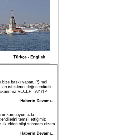
Türkçe - English
le bize baskı yapan, “Şimdi
in isteklerini değerlendirdik.
Başbakanımız RECEP TAYYİP
Haberin Devamı... 
tifamı kamuoyumuzla
ndilerini temsil ettiğimiz
a ilk elden bilgi sunmam elzem
Haberin Devamı... 