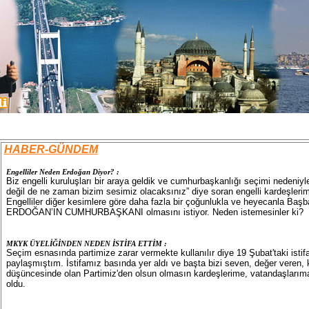
HABER-GÜNDEM
Engelliler Neden Erdoğan Diyor? :
Biz engelli kuruluşları bir araya geldik ve cumhurbaşkanlığı seçimi nedeniy
değil de ne zaman bizim sesimiz olacaksınız” diye soran engelli kardeşlerimiz
Engelliler diğer kesimlere göre daha fazla bir çoğunlukla ve heyecanla 
ERDOĞAN’IN CUMHURBAŞKANI olmasını istiyor. Neden istemesinler ki?
MKYK ÜYELİĞİNDEN NEDEN İSTİFA ETTİM :
Seçim esnasında partimize zarar vermekte kullanılır diye 19 Şubat'taki is
paylaşmıştım. İstifamız basında yer aldı ve başta bizi seven, değer veren, ke
düşüncesinde olan Partimiz'den olsun olmasın kardeşlerime, vatandaşlarım
oldu.