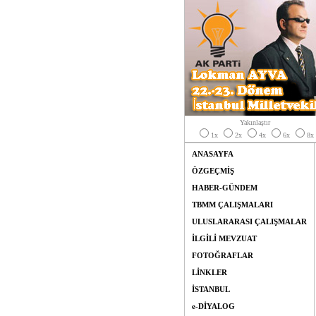
Yakınlaştır
1x
2x
4x
6x
8x
ANASAYFA
ÖZGEÇMİŞ
HABER-GÜNDEM
TBMM ÇALIŞMALARI
ULUSLARARASI ÇALIŞMALAR
İLGİLİ MEVZUAT
FOTOĞRAFLAR
LİNKLER
İSTANBUL
e-DİYALOG