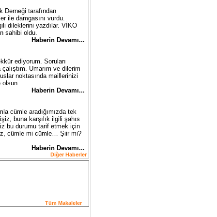
k Derneği tarafından
er ile damgasını vurdu.
li dileklerini yazdılar. VİKO
n sahibi oldu.
Haberin Devamı... 
kkür ediyorum. Soruları
 çalıştım. Umarım ve dilerim
uslar noktasında maillerinizi
 olsun.
Haberin Devamı... 
rımla cümle aradığımızda tek
z, buna karşılık ilgili şahıs
z bu durumu tarif etmek için
öz, cümle mi cümle… Şiir mi?
Haberin Devamı... 
Diğer Haberler
Tüm Makaleler