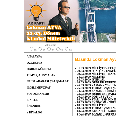
Yakınlaştır
1x
2x
4x
6x
8x
ANASAYFA
Basında Lokman Ay
ÖZGEÇMİŞ
- 31.03.2009 MİLLİYET - FE
HABER-GÜNDEM
- 29.03.2009 SONSÖZ - ENGE
- 29.03.2009 MİLLİYET - R
TBMM ÇALIŞMALARI
- 28.03.2009 MİLLİYET
- 28.03.2009 İSTİKLAL -
ULUSLARARASI ÇALIŞMALAR
- 28.03.2009 GÜNLÜK EVREN
- 26.03.2009 ZAMAN - YSK,
İLGİLİ MEVZUAT
- 25.03.2009 TODAYS ZAMAN
- 24.03.2009 ZAMAN - TÜR
FOTOĞRAFLAR
- 23.03.2009 HÜRRİYET DAI
- 20.03.2009 DOKUZ SÜTUN
- 18.03.2009 STAR - YSK'NIN
LİNKLER
- 18.03.2009 EKONOMİ - NÜ
- 18.03.2009 MİLLİYET
İSTANBUL
- 18.03.2009 TODAYS ZAMA
- 18.03.2009 KOCAELİ - KAD
e-DİYALOG
- 17.03.2009 ZAMAN - NÜFUS