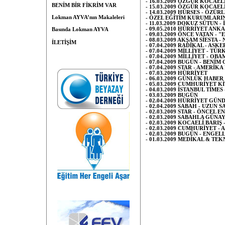
- 16.03.2009 ÖZGÜR KOCAE
BENİM BİR FİKRİM VAR
- 15.03.2009 ÖZGÜR KOCAEL
- 14.03.2009 HÜRSES - ÖZÜ
Lokman AYVA’nın Makaleleri
- ÖZEL EĞİTİM KURUMLARI
- 11.03.2009 DOKUZ SÜTUN 
- 09.05.2010 HÜRRİYET ANK
Basında Lokman AYVA
- 09.03.2009 ÖNCE VATAN -
- 08.03.2009 AKŞAM SİESTA
İLETİŞİM
- 07.04.2009 RADİKAL - AS
- 07.04.2009 MİLLİYET - TÜ
- 07.04.2009 MİLLİYET - O
- 07.04.2009 BUGÜN - BEN
- 07.04.2009 STAR - AMERİ
- 07.03.2009 HÜRRİYET
- 06.03.2009 GÜNLÜK HABER 
- 05.03.2009 CUMHURİYET K
- 04.03.2009 İSTANBUL TİM
- 03.03.2009 BUGÜN
- 02.04.2009 HÜRRİYET GÜND
- 02.04.2009 SABAH - UZUN 
- 02.03.2009 STAR - ÖNCEL 
- 02.03.2009 SABAHLA GÜNA
- 02.03.2009 KOCAELİ BAR
- 02.03.2009 CUMHURİYET - 
- 02.03.2009 BUGÜN - ENGE
- 01.03.2009 MEDİKAL & TE